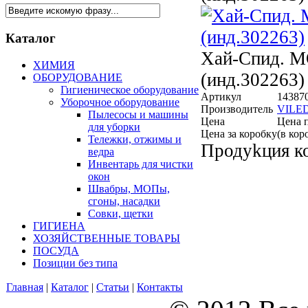
Каталог
Хай-Спид. М
ХИМИЯ
(инд.302263)
ОБОРУДОВАНИЕ
Гигиеническое оборудование
Артикул
143870
Уборочное оборудование
Производитель
VILE
Пылесосы и машины
Цена
Цена 
для уборки
Цена за коробку
(в кор
Тележки, отжимы и
Продуkция 
ведра
Инвентарь для чистки
окон
Швабры, МОПы,
сгоны, насадки
Совки, щетки
ГИГИЕНА
ХОЗЯЙСТВЕННЫЕ ТОВАРЫ
ПОСУДА
Позиции без типа
Главная
|
Каталог
|
Статьи
|
Контакты