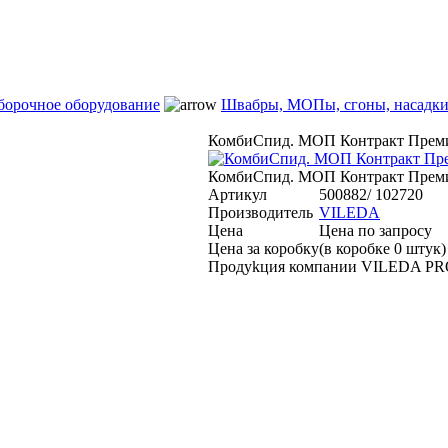
борочное оборудование
Швабры, МОПы, сгоны, насадк
КомбиСпид. МОП Контракт Премиу
КомбиСпид. МОП Контракт Премиу
Артикул
500882/ 102720
Производитель
VILEDA
Цена
Цена по запросу
Цена за коробку
(в коробке 0 штук)
Продуkция компании VILEDA P