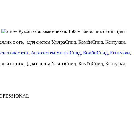
и
Рукоятка алюминиевая, 150см, металлик с отв., (для
аллик с отв., (для систем УльтраСпид, КомбиСпид, Кентукки,
аллик с отв., (для систем УльтраСпид, КомбиСпид, Кентукки,
ROFESSIONAL