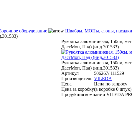
борочное оборудование
Швабры, МОПы, сгоны, насадк
.301533)
Рукоятка алюминиевая, 150см, мет
ДастМоп, Пад) (инд.301533)
Рукоятка алюминиевая, 150см, мет
ДастМоп, Пад) (инд.301533)
Артикул
506267/ 111529
Производитель
VILEDA
Цена
Цена по запросу
Цена за коробку
(в коробке 0 штук)
Продуkция компании VILEDA P