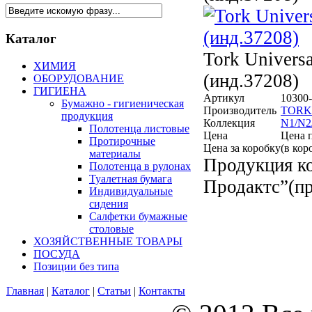
Каталог
Tork Universa
ХИМИЯ
(инд.37208)
ОБОРУДОВАНИЕ
ГИГИЕНА
Артикул
10300-
Бумажно - гигиеническая
Производитель
TORK
продукция
Коллекция
N1/N2
Полотенца листовые
Цена
Цена 
Протирочные
Цена за коробку
(в кор
материалы
Продукция к
Полотенца в рулонах
Туалетная бумага
Продактс”(п
Индивидуальные
сидения
Салфетки бумажные
столовые
ХОЗЯЙСТВЕННЫЕ ТОВАРЫ
ПОСУДА
Позиции без типа
Главная
|
Каталог
|
Статьи
|
Контакты