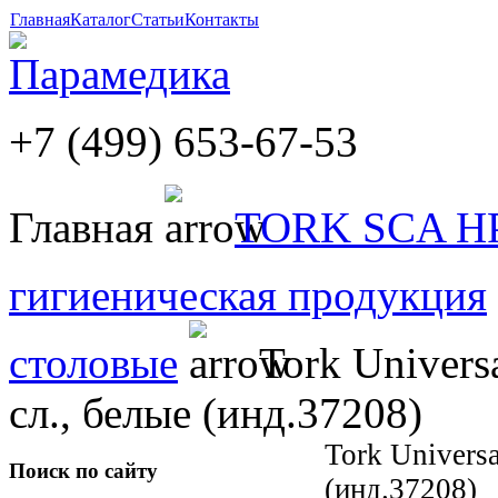
Главная
Каталог
Статьи
Контакты
+7 (499) 653-67-53
Главная
TORK SCA H
гигиеническая продукция
столовые
Tork Universa
сл., белые (инд.37208)
Tork Universa
Поиск по сайту
(инд.37208)