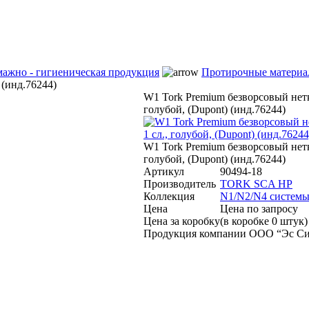
мажно - гигиеническая продукция
Протирочные матери
 (инд.76244)
W1 Tork Premium безворсовый нетк
голубой, (Dupont) (инд.76244)
W1 Tork Premium безворсовый нетк
голубой, (Dupont) (инд.76244)
Артикул
90494-18
Производитель
TORK SCA HP
Коллекция
N1/N2/N4 системы
Цена
Цена по запросу
Цена за коробку
(в коробке 0 штук)
Продукция компании ООО “Эс Си