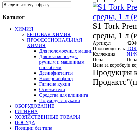
Каталог
S1 Tork Pre
ХИМИЯ
среды, 1 л (
БЫТОВАЯ ХИМИЯ
ПРОФЕССИОНАЛЬНАЯ
Артикул
4204
ХИМИЯ
Производитель
TOR
Для поломоечных машин
Коллекция
N1/N
Для мытья посуды
Цена
Цена
ручным и машинным
Цена за коробку
(в к
способами
Продукция 
Дезинфиктанты
Номерной фонд
Продактс”(
Гигиена кухни
Освежители
Средства для клининга
По уходу за руками
ОБОРУДОВАНИЕ
ГИГИЕНА
ХОЗЯЙСТВЕННЫЕ ТОВАРЫ
ПОСУДА
Позиции без типа