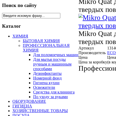
Mikro Quat 
Поиск по сайту
твердых пов
Каталог
Mikro Quat 
ХИМИЯ
твердых пов
БЫТОВАЯ ХИМИЯ
ПРОФЕССИОНАЛЬНАЯ
Артикул
1314
ХИМИЯ
Производитель
ECO
Для поломоечных машин
Цена
Цена
Для мытья посуды
Цена за коробку
(в к
ручным и машинным
Профессион
способами
Дезинфиктанты
Номерной фонд
Гигиена кухни
Освежители
Средства для клининга
По уходу за руками
ОБОРУДОВАНИЕ
ГИГИЕНА
ХОЗЯЙСТВЕННЫЕ ТОВАРЫ
ПОСУДА